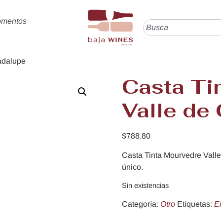
omentos
adalupe
Casta Ti
Valle de
$
788.80
Casta Tinta Mourvedre Vall
único.
Sin existencias
Categoría:
Otro
Etiquetas:
E