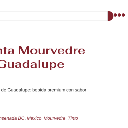
nta Mourvedre
 Guadalupe
e de Guadalupe: bebida premium con sabor
nsenada BC
,
Mexico
,
Mourvedre
,
Tinto