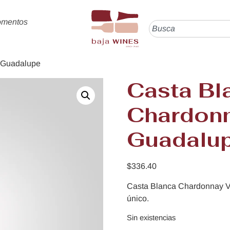
omentos
e Guadalupe
Casta Bl
Chardonn
Guadalu
$
336.40
Casta Blanca Chardonnay V
único.
Sin existencias