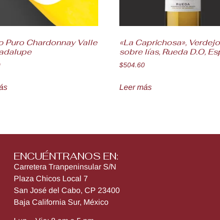
o Puro Chardonnay Valle
«La Caprichosa», Verdej
adalupe
sobre lías, Rueda D.O, E
0
$
504.60
ás
Leer más
ENCUÉNTRANOS EN:
Carretera Tranpeninsular S/N
Plaza Chicos Local 7
San José del Cabo, CP 23400
Baja California Sur, México