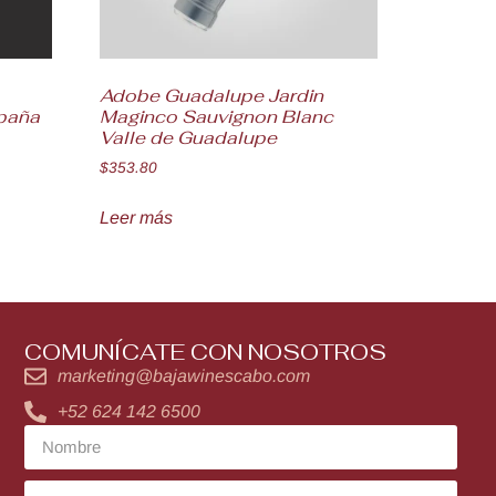
o
Adobe Guadalupe Jardin
spaña
Maginco Sauvignon Blanc
Valle de Guadalupe
$
353.80
Leer más
COMUNÍCATE CON NOSOTROS
marketing@bajawinescabo.com
+52 624 142 6500