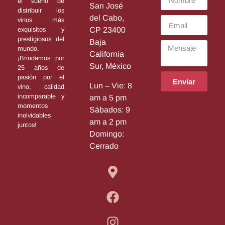
el sueño de
San José
distribuir los
del Cabo,
vinos más
exquisitos y
CP 23400
prestigiosos del
Baja
mundo.
California
¡Brindamos por
Sur, México
25 años de
pasión por el
Enviar
Lun – Vie: 8
vino, calidad
incomparable y
am a 5 pm
momentos
Sábados: 9
inolvidables
am a 2 pm
juntos!
Domingo:
Cerrado