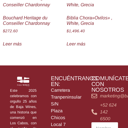
Bouchard Heritage du
Biblia Chora»Ovilos» ,
Conseiller Chardonnay
White, Grecia
$
272.60
$
1,496.40
Leer más
Leer más
ENCUÉNTRANOS
COMUNÍCAT
EN:
CON
NOSOTROS
Carretera
Este 2025
marketing@b
celebramos con
Tranpeninsular
orgullo 25 años
S/N
+52 624
de Baja Wines,
Plaza
142
una historia que
Chicos
comenzó en
6500
Los Cabos, con
Local 7