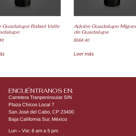
 Guadalupe Rafael Valle
Adobe Guadalupe Miguel
adalupe
de Guadalupe
40
$
568.40
ás
Leer más
ENCUÉNTRANOS EN:
Carretera Tranpeninsular S/N
Plaza Chicos Local 7
San José del Cabo, CP 23400
Baja California Sur, México
Lun – Vie: 8 am a 5 pm