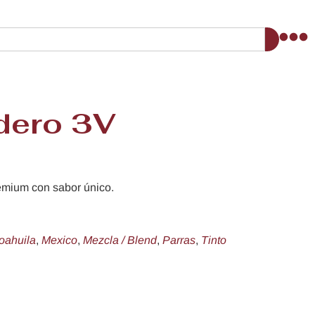
dero 3V
mium con sabor único.
oahuila
,
Mexico
,
Mezcla / Blend
,
Parras
,
Tinto