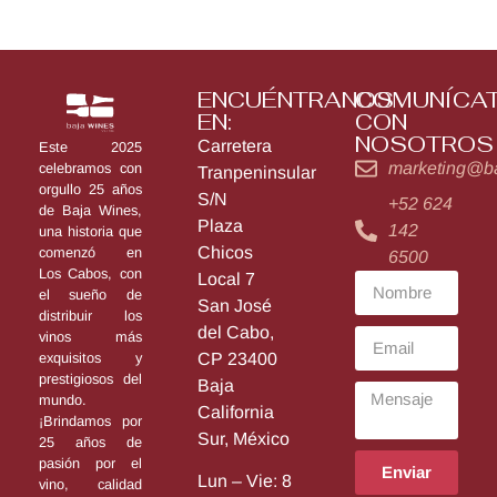
ENCUÉNTRANOS
COMUNÍCA
EN:
CON
NOSOTROS
Carretera
Este 2025
marketing@b
celebramos con
Tranpeninsular
orgullo 25 años
S/N
+52 624
de Baja Wines,
Plaza
142
una historia que
Chicos
comenzó en
6500
Los Cabos, con
Local 7
el sueño de
San José
distribuir los
del Cabo,
vinos más
exquisitos y
CP 23400
prestigiosos del
Baja
mundo.
California
¡Brindamos por
Sur, México
25 años de
pasión por el
Enviar
Lun – Vie: 8
vino, calidad