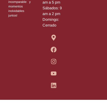
incomparable y
am a 5 pm
momentos
Sábados: 9
inolvidables
am a 2 pm
juntos!
Domingo:
Cerrado