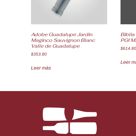
Adobe Guadalupe Jardin
Bibli
Maginco Sauvignon Blanc
PGI M
Valle de Guadalupe
$
614.8
$
353.80
Leer m
Leer más