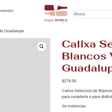
omentos
 de Guadalupe
Calixa S
Blancos 
Guadalu
$
279.56
Calixa Seleccion de Blancos
para coctelería o para disfrut
Sin existencias