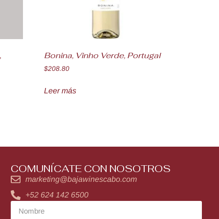
,
Bonina, Vinho Verde, Portugal
$
208.80
Leer más
COMUNÍCATE CON NOSOTROS
marketing@bajawinescabo.com
+52 624 142 6500