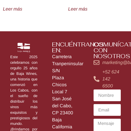
Leer más
Leer más
ENCUÉNTRANOS
COMUNÍCA
EN:
CON
NOSOTROS
Carretera
Este 2025
marketing@b
celebramos con
Tranpeninsular
orgullo 25 años
S/N
+52 624
de Baja Wines,
Plaza
142
una historia que
Chicos
comenzó en
6500
Los Cabos, con
Local 7
el sueño de
San José
distribuir los
del Cabo,
vinos más
exquisitos y
CP 23400
prestigiosos del
Baja
mundo.
California
¡Brindamos por