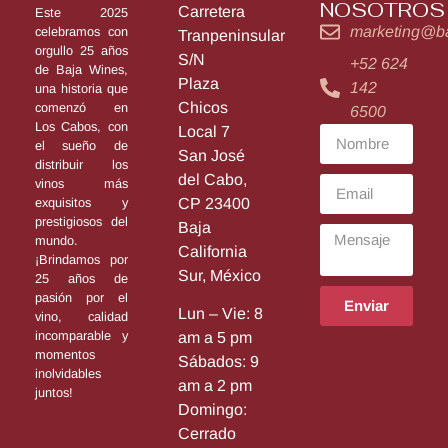
NOSOTROS
Carretera
Este 2025
marketing@b
celebramos con
Tranpeninsular
orgullo 25 años
S/N
+52 624
de Baja Wines,
Plaza
142
una historia que
Chicos
comenzó en
6500
Los Cabos, con
Local 7
el sueño de
San José
distribuir los
del Cabo,
vinos más
exquisitos y
CP 23400
prestigiosos del
Baja
mundo.
California
¡Brindamos por
Sur, México
25 años de
pasión por el
Enviar
Lun – Vie: 8
vino, calidad
incomparable y
am a 5 pm
momentos
Sábados: 9
inolvidables
am a 2 pm
juntos!
Domingo:
Cerrado