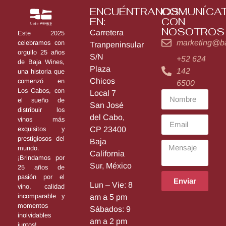
ENCUÉNTRANOS
COMUNÍCA
EN:
CON
NOSOTROS
Carretera
Este 2025
marketing@b
celebramos con
Tranpeninsular
orgullo 25 años
S/N
+52 624
de Baja Wines,
Plaza
142
una historia que
Chicos
comenzó en
6500
Los Cabos, con
Local 7
el sueño de
San José
distribuir los
del Cabo,
vinos más
exquisitos y
CP 23400
prestigiosos del
Baja
mundo.
California
¡Brindamos por
Sur, México
25 años de
pasión por el
Enviar
Lun – Vie: 8
vino, calidad
incomparable y
am a 5 pm
momentos
Sábados: 9
inolvidables
am a 2 pm
juntos!