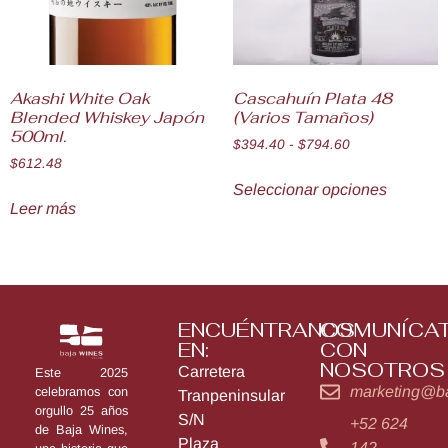
Akashi White Oak
Cascahuín Plata 48
Blended Whiskey Japón
(Varios Tamaños)
500ml.
$
394.40
-
$
794.60
$
612.48
Seleccionar opciones
Leer más
ENCUÉNTRANOS
COMUNÍCA
EN:
CON
NOSOTROS
Carretera
Este 2025
marketing@b
celebramos con
Tranpeninsular
orgullo 25 años
S/N
+52 624
de Baja Wines,
Plaza
142