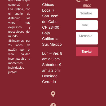
una historia que
Chicos
comenzó en
6500
Los Cabos, con
Local 7
el sueño de
San José
distribuir los
del Cabo,
vinos más
exquisitos y
CP 23400
prestigiosos del
Baja
mundo.
California
¡Brindamos por
Sur, México
25 años de
pasión por el
Enviar
Lun – Vie: 8
vino, calidad
incomparable y
am a 5 pm
momentos
Sábados: 9
inolvidables
am a 2 pm
juntos!
Domingo:
Cerrado