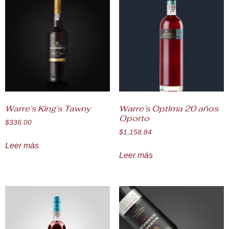
Warre’s King’s Tawny
Warre’s Optima 20 años
Oporto
$
336.00
$
1,158.84
Leer más
Leer más