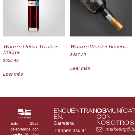
Warre’s Otima 10 años
Warre’s Warrior Reserve
500ml.
$
487.20
$
626.40
Leer más
Leer más
ENCUÉNTRANOS
COMUNÍCA
EN:
CON
NOSOTROS
Carretera
Este 2025
marketing@b
celebramos con
Tranpeninsular
orgullo 25 años