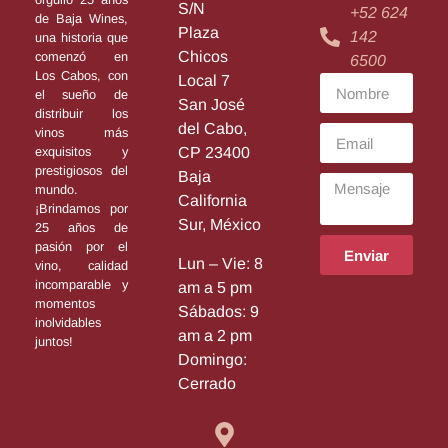
S/N
+52 624
de Baja Wines,
Plaza
142
una historia que
Chicos
comenzó en
6500
Los Cabos, con
Local 7
el sueño de
San José
distribuir los
del Cabo,
vinos más
exquisitos y
CP 23400
prestigiosos del
Baja
mundo.
California
¡Brindamos por
Sur, México
25 años de
pasión por el
Enviar
Lun – Vie: 8
vino, calidad
incomparable y
am a 5 pm
momentos
Sábados: 9
inolvidables
am a 2 pm
juntos!
Domingo:
Cerrado