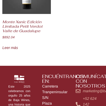
Monte Xanic Edición
Limitada Petit Verdot
Valle de Guadalupe
$
892.04
Leer más
ENCUÉNTRANOS
COMUNÍCA
EN:
CON
NOSOTROS
Carretera
Este 2025
marketing@b
celebramos con
Tranpeninsular
orgullo 25 años
S/N
+52 624
de Baja Wines,
Plaza
142
una historia que