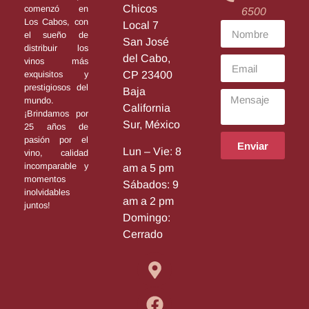
Chicos
comenzó en
6500
Los Cabos, con
Local 7
el sueño de
San José
distribuir los
del Cabo,
vinos más
exquisitos y
CP 23400
prestigiosos del
Baja
mundo.
California
¡Brindamos por
Sur, México
25 años de
pasión por el
Enviar
Lun – Vie: 8
vino, calidad
incomparable y
am a 5 pm
momentos
Sábados: 9
inolvidables
am a 2 pm
juntos!
Domingo:
Cerrado