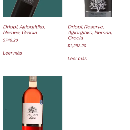
Driopi, Agiorgitiko,
Driopi, Reserve,
Nemea, Grecia
Agiorgitiko, Nemea,
Grecia
$
748.20
$
1,292.20
Leer más
Leer más