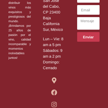
San José
distribuir los
del Cabo,
vinos más
exquisitos y
CP 23400
prestigiosos del
Baja
mundo.
California
¡Brindamos por
Sur, México
25 años de
pasión por el
Enviar
Lun – Vie: 8
vino, calidad
incomparable y
am a 5 pm
momentos
Sábados: 9
inolvidables
am a 2 pm
juntos!
Domingo:
Cerrado