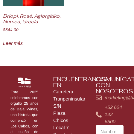
Driopi, Rosé, Agiorgitiko,
Nemea, Grecia
$
544.00
Leer más
ENCUÉNTRANOS
COMUNÍCA
EN:
CON
NOSOTROS
Carretera
Este 2025
marketing@b
celebramos con
Tranpeninsular
orgullo 25 años
S/N
+52 624
de Baja Wines,
Plaza
142
una historia que
Chicos
comenzó en
6500
Los Cabos, con
Local 7
el sueño de